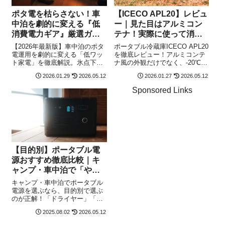
ポタ電を枯らさない！車
【ICECO APL20】レビュ
中泊を劇的に変える『低
ー｜見た目はアルミコン
消費電力ギア』厳選ガイ
テナ！実際に使って消費
ド
電力とポタ電での稼働時
【2026年最新版】車中泊のポタ
ポータブル冷蔵庫ICECO APL20
間を検証。『安さ』では
電運用を劇的に変える「低ワッ
を徹底レビュー！アルミコンテ
ト家電」を徹底解説。氷点下で
ナ風の外観だけでなく、-20℃ま
なく『信頼』を求めるべ
も朝まで暖かい省エネ暖房術か
での冷却スピードや消費電力を
き理由。
2026.01.29
2026.05.12
2026.01.27
2026.05.12
ら、車内調理を安全に楽しむ低
実測検証。実際の消費電力や静
ワットIHまで。走行中に貯めた
音性、ポタ電を稼働した詳細デ
Sponsored Links
電力を100%活用するマネジメン
ータも公開。車載しハイエース
ト術で、旅の夜を至福の時間に
や軽バンでの車中泊、キャンプ
変える方法を伝授します。
の質を格上げする最強の一台を
解説します。
【目的別】ポータブル電
源おすすめ徹底比較｜キ
ャンプ・車中泊で「やり
たい」を叶える選び方を
キャンプ・車中泊でポータブル
解説！
電源を選ぶなら、目的別で選ぶ
のが正解！「ドライヤー」「電
気毛布」「炊飯器」など、使い
2025.08.02
2026.05.12
たい家電に合わせて最適な容量
や出力を徹底解説。Anker,