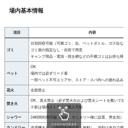
場内基本情報
項目
内容
分別回収可能（可燃ゴミ、缶、ペットボトル、ガス缶など
ゴミ
ゴミ袋の指定なし・自前で用意
キャンプ用品・電池・焼き網などの不燃ゴミはお持ち帰り
OK
ペット
場内では必ずリード着
一部ペット不可エリアや、ストア・スパ内への連れ込みは
花火
全面禁止
OK、直火禁止（必ず焚火台および焚火シートを敷いて使
焚き火
※薪は場内ストアにて購入可能
シャワー
24時間利用可能（無料、サニタリー棟に設置、男女別）
スクロールできます
ランドリー
洗濯機あり（24時間利用可能・無料）、洗剤は各自で用意