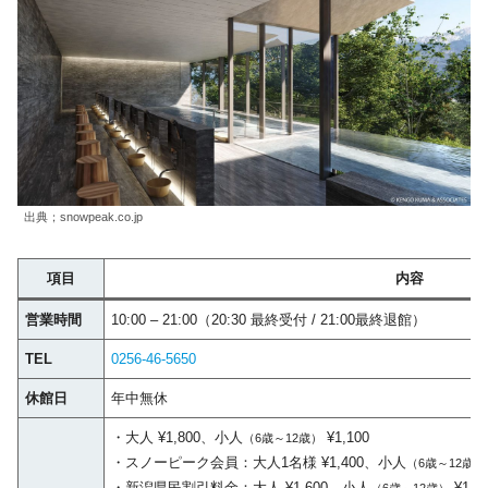
出典；snowpeak.co.jp
項目
内容
営業時間
10:00 – 21:00（20:30 最終受付 / 21:00最終退館）
TEL
0256-46-5650
休館日
年中無休
・大人 ¥1,800、小人
¥1,100
（6歳～12歳）
・スノーピーク会員：大人1名様 ¥1,400、小人
（6歳～12歳）
・新潟県民割引料金：大人 ¥1,600、小人
¥1,1