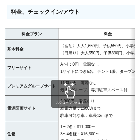
料金、チェックイン/アウト
料金プラン
料金
〈宿泊〉大人1,650円、子供550円、小学
基本料金
〈日帰り〉大人550円、子供330円、小学
A〜I：0円 電源なし
フリーサイト
1サイトにつき6名、テント1張、タープ1張
11,000円 電源なし
プレミアムグループサイト
最大4グループ、専用駐車スペース付
3,300円 電源あり
スクロールできます
電源区画サイト
総電力量：1500Wまで
駐車可能な車：車長12mまで
1〜2名：¥11,000〜
住箱
3〜4名様：¥16,500〜