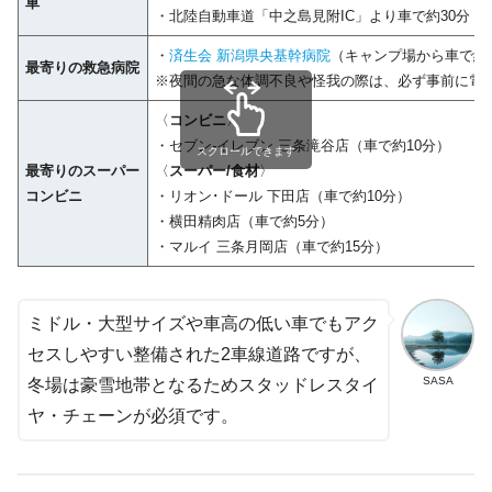
車
・北陸自動車道「中之島見附IC」より車で約30分
・
済生会 新潟県央基幹病院
（キャンプ場から車で約35分
最寄りの救急病院
※夜間の急な体調不良や怪我の際は、必ず事前に電
〈
コンビニ
〉
・セブン-イレブン 三条滝谷店（車で約10分）
スクロールできます
最寄りのスーパー
〈
スーパー/食材
〉
コンビニ
・リオン･ドール 下田店（車で約10分）
・横田精肉店（車で約5分）
・マルイ 三条月岡店（車で約15分）
ミドル・大型サイズや車高の低い車でもアク
セスしやすい整備された2車線道路ですが、
SASA
冬場は豪雪地帯となるためスタッドレスタイ
ヤ・チェーンが必須です。