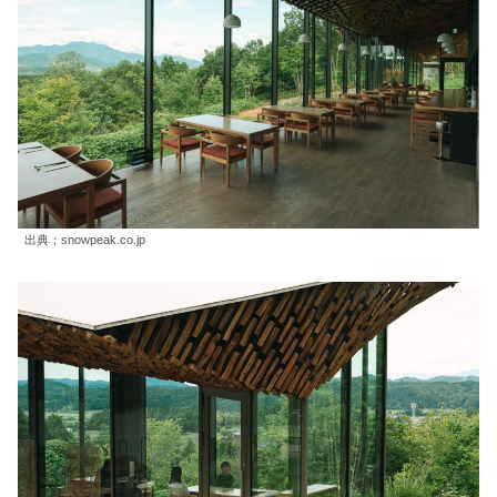
出典；snowpeak.co.jp