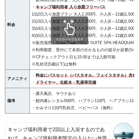
（6歳～12歳）
・
キャンプ場利用者 入り放題フリーパス
1泊2日入り放題プラン 大人2,200円、小人(6～12歳)1,500円
2泊3日入り放題プラン 大人3,200円、小人(6～12歳)2,000円
料金
3泊4日入り放題プラン 大人4,200円、小人(6～12歳)2,500円
4泊5日入り放題プラン 大人5,200円、小人(6～12歳)3,000円
スクロールできます
※販売場所：Snow Peak FIELD SUITE SPA HEADQUA
※利用都度、受付にて名前の分かるものの提示が必要(Snow
※CFチェックアウト日も15:00までは入館可能
※乳幼児(5歳以下)は無料
・
料金にバスセット（
バスタオル、フェイスタオル
）含む
アメニティ
・
ドライヤー、化粧水・乳液等完備
・露天風呂、サウナあり
備考
・館内着レンタル500円、ハブラシ110円、ヘアブラシ110
・かみそり110円乳幼児、ベビーバス（無料）
キャンプ場利用者で2回以上入浴するのであ
れば、キャンプ場利用者限定の入りたい放題