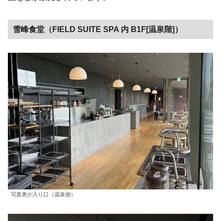
雪峰食堂
（FIELD SUITE SPA 内 B1F[温泉階]）
写真奥が入り口（温泉側）