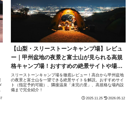
【山梨・スリーストーンキャンプ場】レビュ
ー｜甲州盆地の夜景と富士山が見られる高規
格キャンプ場！おすすめの絶景サイトや場内
設備を解説
スリーストーンキャンプ場を徹底レビュー！高台から甲州盆地
保
の夜景と富士山を一望できる絶景サイトを解説。おすすめサイ
メ
ト（指定予約可能）、隣接温泉「未完の里」、高規格な場内設
説
備まで完全紹介！
07
2025.11.25
2026.05.12