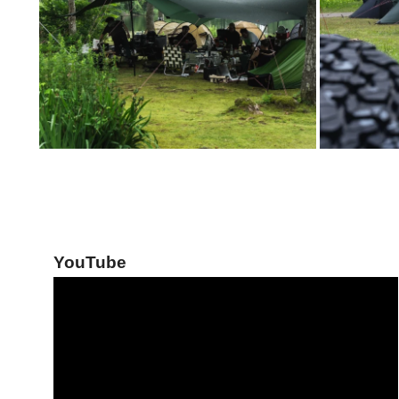
YouTube
動
画
プ
レ
ー