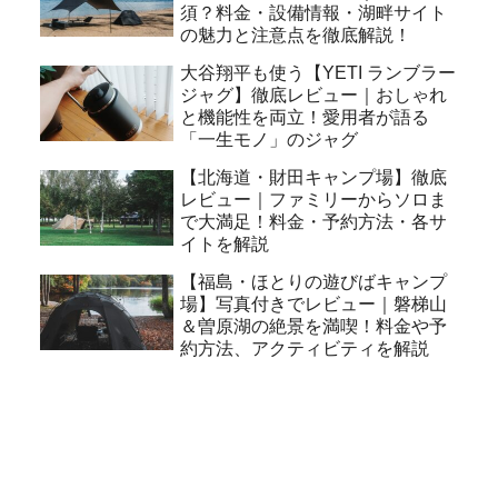
須？料金・設備情報・湖畔サイト
の魅力と注意点を徹底解説！
大谷翔平も使う【YETI ランブラー
ジャグ】徹底レビュー｜おしゃれ
と機能性を両立！愛用者が語る
「一生モノ」のジャグ
【北海道・財田キャンプ場】徹底
レビュー｜ファミリーからソロま
で大満足！料金・予約方法・各サ
イトを解説
【福島・ほとりの遊びばキャンプ
場】写真付きでレビュー｜磐梯山
＆曽原湖の絶景を満喫！料金や予
約方法、アクティビティを解説