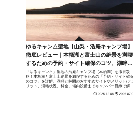
ゆるキャン△聖地【山梨・浩庵キャンプ場】
徹底レビュー｜本栖湖と富士山の絶景を満喫
するための予約・サイト確保のコツ、湖畔・
林間おすすめサイトも解説！
「ゆるキャン△」聖地の浩庵キャンプ場（本栖湖）を徹底攻
略！本栖湖と富士山絶景を満喫するための「予約・サイト確
のコツ」を詳解。湖畔と林間のおすすめサイトやメリット/デ
リット、混雑状況、料金、場内設備までキャンパー目線で解
します。
2025.12.08
2026.07.