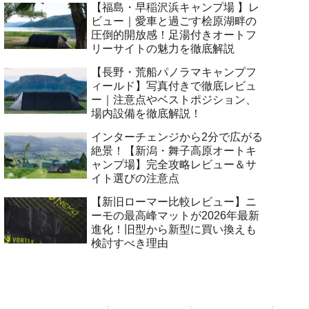
【福島・早稲沢浜キャンプ場 】レ
ビュー｜愛車と過ごす桧原湖畔の
圧倒的開放感！足湯付きオートフ
リーサイトの魅力を徹底解説
【長野・荒船パノラマキャンプフ
ィールド】写真付きで徹底レビュ
ー｜注意点やベストポジション、
場内設備を徹底解説！
インターチェンジから2分で広がる
絶景！【新潟・舞子高原オートキ
ャンプ場】完全攻略レビュー＆サ
イト選びの注意点
【新旧ローマー比較レビュー】ニ
ーモの最高峰マットが2026年最新
進化！旧型から新型に買い換えも
検討すべき理由