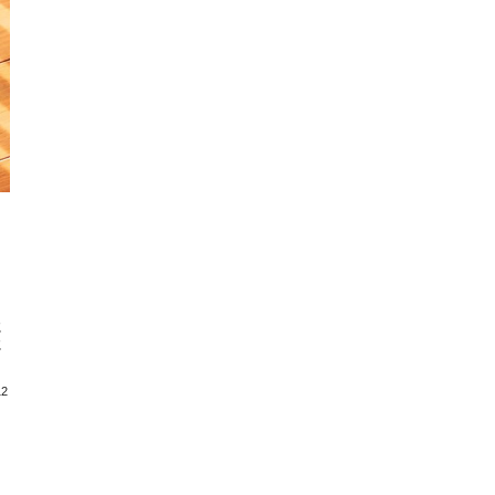
し
に
に
12