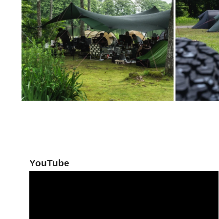
YouTube
動
画
プ
レ