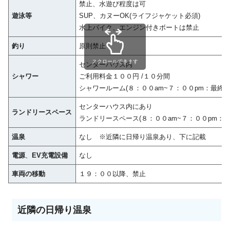
禁止、水遊び程度は可
遊泳等
SUP、カヌーOK(ライフジャケット必須)
水上バイク、エンジン付きボートは禁止
釣り
原則禁止
スクロールできます
センターハウス内
シャワー
ご利用料金１００円 /１０分間
シャワールーム(８：００am~７：００pm：最終入
センターハウス内にあり
ランドリースペース
ランドリースペース(８：００am~７：００pm：最
温泉
なし ※近隣に日帰り温泉あり、下に記載
電源
、
EV充電設備
なし
車両の移動
１９：００以降、禁止
近隣の日帰り温泉