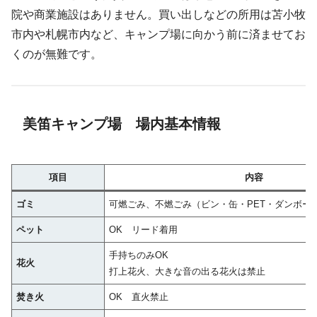
院や商業施設はありません。買い出しなどの所用は苫小牧
市内や札幌市内など、キャンプ場に向かう前に済ませてお
くのが無難です。
美笛キャンプ場 場内基本情報
項目
内容
ゴミ
可燃ごみ、不燃ごみ（ビン・缶・PET・ダンボー
ペット
OK リード着用
手持ちのみOK
花火
打上花火、大きな音の出る花火は禁止
焚き火
OK 直火禁止