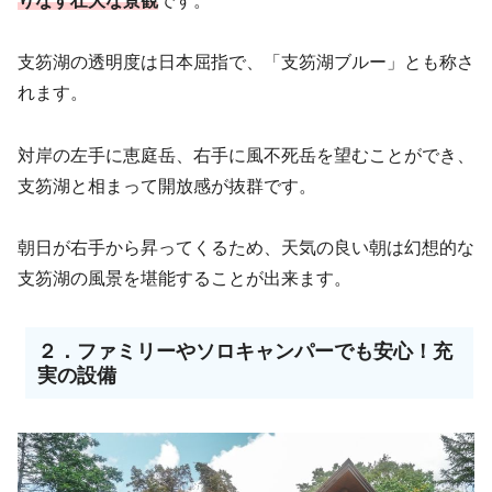
りなす壮大な景観
です。
支笏湖の透明度は日本屈指で、「支笏湖ブルー」とも称さ
れます。
対岸の左手に恵庭岳、右手に風不死岳を望むことができ、
支笏湖と相まって開放感が抜群です。
朝日が右手から昇ってくるため、天気の良い朝は幻想的な
支笏湖の風景を堪能することが出来ます。
２．ファミリーやソロキャンパーでも安心！
充
実の設備