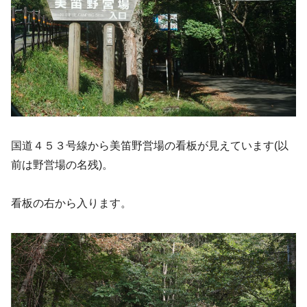
国道４５３号線から美笛野営場の看板が見えています(以
前は野営場の名残)。
看板の右から入ります。