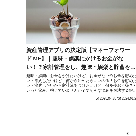
資産管理アプリの決定版【マネーフォワー
ド ME】｜趣味・娯楽にかけるお金がな
い！？家計管理をし、趣味・娯楽と貯蓄を両
立させる方法
趣味・娯楽にお金をかけたいけど、お金がない💦お金を貯め
い・節約したいけど、何から始めたらいいの💦？お金を貯め
い・節約したいから家計簿をつけたいけど、何を使おう💦？
いった悩み、抱えていませんか？でそんな悩みを解決する鍵
は、ムダ遣いの可視化と固定費の最適化です。この記事では
2025.04.25
2026.01.
マネーフォワード MEを活用して「趣味・娯楽費」と「貯蓄」
を両立する具体的なステップを解説します。
前