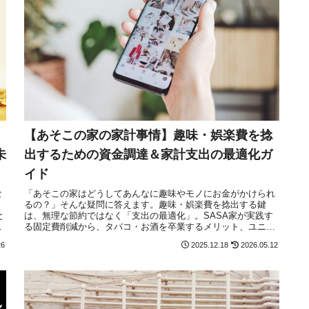
【あそこの家の家計事情】趣味・娯楽費を捻
未
出するための資金調達＆家計支出の最適化ガ
イド
な
「あそこの家はどうしてあんなに趣味やモノにお金がかけられ
るの？」そんな疑問に答えます。趣味・娯楽費を捻出する鍵
と
は、無理な節約ではなく「支出の最適化」。SASA家が実践す
を
る固定費削減から、タバコ・お酒を卒業するメリット、ユニク
ロとジムを活用した自分磨き、さらには投資による資産形成ま
26
2025.12.18
2026.05.12
で。賢くお金を管理して、本当に欲しいものを手に入れるため
のロードマップを公開。