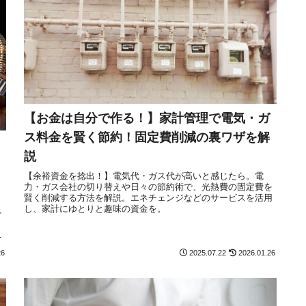
【お金は自分で作る！】家計管理で電気・ガ
ス料金を賢く節約！固定費削減の裏ワザを解
説
【余裕資金を捻出！】電気代・ガス代が高いと感じたら。電
力・ガス会社の切り替えや日々の節約術で、光熱費の固定費を
賢く削減する方法を解説。エネチェンジなどのサービスを活用
、
し、家計にゆとりと趣味の資金を。
を
。
26
2025.07.22
2026.01.26