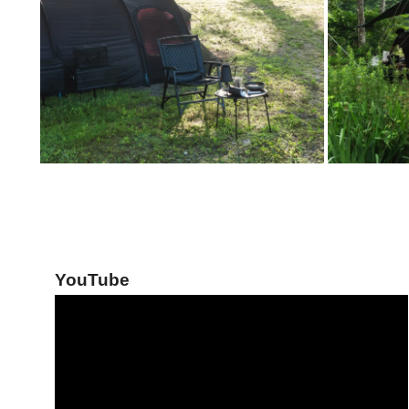
YouTube
動
画
プ
レ
ー