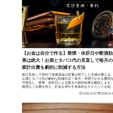
【お金は自分で作る】禁煙・休肝日や断酒効
果は絶大！お酒とタバコ代の見直しで毎月の
家計出費を劇的に削減する方法
家計見直しで30代で老後資金の貯蓄が終了した夫婦が教える
お酒とタバコ代の劇的な削減方法！毎月・年間でかかる費用
可視化し、禁煙・休肝日による驚きの節約効果を解説します
無理なく出費を抑え、貯金を増やす具体的なテクニックを紹
介。
2025.12.03
2026.01.