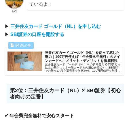
ているよ！
AKI
▶
三井住友カード ゴールド（NL）を申し込む
▶
SBI証券の口座を開設する
三井住友カード ゴールド（NL）を使って感じた
魅力｜100万円使えば「年会費永年無料」のメイ
ンカードへ。メリット・デメリットを徹底解説
三井住友カード ゴールド（NL）への切り替えで年間1万円
以上の差がつく？一般カードとの損益分岐点や、SBI証券
での新NISA積立還元率を徹底比較。100万円修行を無理な
く達成するためのチェックリストも公開。
第2位：三井住友カード（NL）× SBI証券【初心
者向けの定番】
✔︎ 年会費完全無料で安心スタート