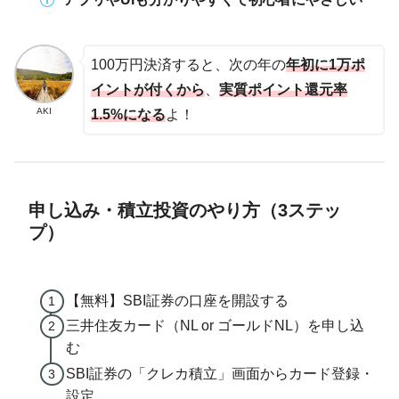
100万円決済すると、次の年の
年初に1万ポ
イントが付くから
、
実質ポイント還元率
AKI
1.5%になる
よ！
申し込み・積立投資のやり方（3ステッ
プ）
【無料】SBI証券の口座を開設する
三井住友カード（NL or ゴールドNL）を申し込
む
SBI証券の「クレカ積立」画面からカード登録・
設定