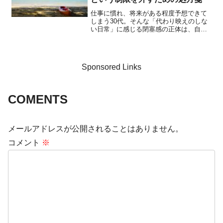
仕事に慣れ、将来がある程度予想できて
しまう30代。そんな「代わり映えのしな
い日常」に感じる閉塞感の正体は、自分
自身でかけている「制限」かもしれませ
ん。心に心地よい余白を作り、読書や対
話を通じて人生の拡張性を取り戻すため
の、具体的なマインドセットを提案しま
Sponsored Links
す。
COMENTS
メールアドレスが公開されることはありません。
コメント
※