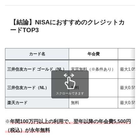
【結論】NISAにおすすめのクレジットカ
ードTOP3
カード名
年会費
三井住友カード ゴールド（NL）
実質無料（※条件あり）
最大1.0%
三井住友カード（NL）
無料
最大0.5%
スクロールできます
楽天カード
無料
最大0.5
※
年間100万円以上の利用で、翌年以降の年会費5,500円
（税込）が永年無料