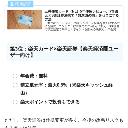
三井住友カード（NL）5年使用レビュー。7%還
元とSBI証券連携で「無意識の損」をゼロにする
方法
三井住友カード（NL）のキャンペーン特典を全回収する方
法を解説。コンビニ・飲食店での7%還元に加え、SBI証券
の積立設定で効率よくポイントを貯める裏技も。年会費無
料の一般か、1%還元のゴールドか。後悔しないための選び
方の決定版です。
第3位：楽天カード×楽天証券【楽天経済圏ユー
ザー向け】
年会費：無料
積立還元率：最大0.5%（※楽天キャッシュ経
由）
楽天ポイントで投資もできる
ただし、楽天証券は仕様変更が多く、今後の改悪リスクも