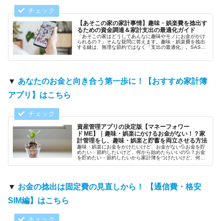
【あそこの家の家計事情】趣味・娯楽費を捻出す
るための資金調達＆家計支出の最適化ガイド
「あそこの家はどうしてあんなに趣味やモノにお金がかけ
られるの？」そんな疑問に答えます。趣味・娯楽費を捻出
する鍵は、無理な節約ではなく「支出の最適化」。SASA
家が実践する固定費削減から、タバコ・お酒を卒業するメ
リット、ユニクロとジムを活用した自分磨き、さらには投
資による資産形成まで。賢くお金を管理して、本当に欲し
いものを手に入れるためのロードマップを公開。
▼
あなたのお金と向き合う第一歩に！【おすすめ家計簿
アプリ】はこちら
資産管理アプリの決定版【マネーフォワー
ド ME】｜趣味・娯楽にかけるお金がない！？家
計管理をし、趣味・娯楽と貯蓄を両立させる方法
趣味・娯楽にお金をかけたいけど、お金がない💦お金を貯
めたい・節約したいけど、何から始めたらいいの💦？お金
を貯めたい・節約したいから家計簿をつけたいけど、何を
使おう💦？といった悩み、抱えていませんか？でそんな悩
みを解決する鍵は、ムダ遣いの可視化と固定費の最適化で
す。この記事では、マネーフォワード MEを活用して「趣
味・娯楽費」と「貯蓄」を両立する具体的なステップを解
説します。
▼
お金の捻出は固定費の見直しから！ 【通信費・格安
SIM編】はこちら