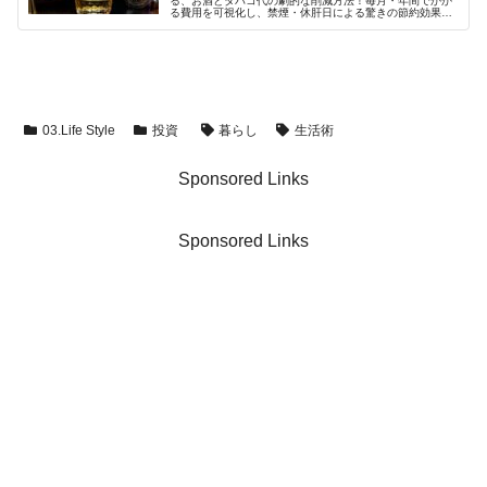
る、お酒とタバコ代の劇的な削減方法！毎月・年間でかか
る費用を可視化し、禁煙・休肝日による驚きの節約効果を
解説します。無理なく出費を抑え、貯金を増やす具体的な
テクニックを紹介。
03.Life Style
投資
暮らし
生活術
Sponsored Links
Sponsored Links