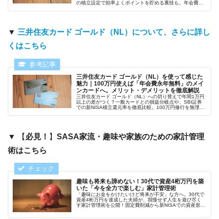
の積立設定で効率よくポイントを貯める裏技も。年会費無
料の一般か、1%還元のゴールドか。後悔しないための選び
方の決定版です。
▼
三井住友カード ゴールド（NL）について、さらに詳し
くはこちら
三井住友カード ゴールド（NL）を使って感じた
魅力｜100万円使えば「年会費永年無料」のメイ
ンカードへ。メリット・デメリットを徹底解説
三井住友カード ゴールド（NL）への切り替えで年間1万円
以上の差がつく？一般カードとの損益分岐点や、SBI証券
での新NISA積立還元率を徹底比較。100万円修行を無理な
く達成するためのチェックリストも公開。
▼ 【
必見！
】
SASA家流・趣味や家族のための家計管理
術はこちら
趣味も将来も諦めない！30代で資産4桁万円を築
いた「今を全力で楽しむ」家計管理術
「趣味にお金をかけたいけど将来が不安」な方へ。30代で
資産4桁万円を達成した夫婦が、我慢せず人生を遊び尽く
す家計管理術を公開！固定費削減から新NISAでの資産形
成、北海道キャンプ旅を実現した「お金の使い方」まで、
自由を掴む5ステップを徹底解説します。