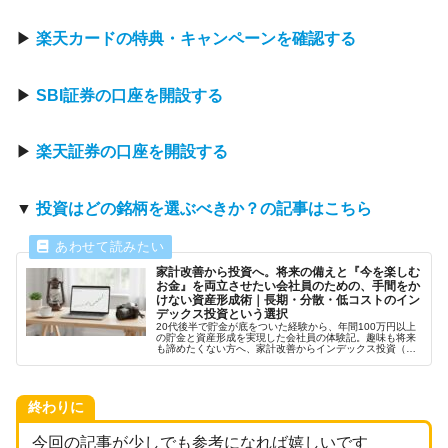
▶
楽天カードの特典・キャンペーンを確認する
▶
SBI証券の口座を開設する
▶
楽天証券の口座を開設する
▼
投資はどの銘柄を選ぶべきか？の記事はこちら
家計改善から投資へ。将来の備えと『今を楽しむ
お金』を両立させたい会社員のための、手間をか
けない資産形成術｜長期・分散・低コストのイン
デックス投資という選択
20代後半で貯金が底をついた経験から、年間100万円以上
の貯金と資産形成を実現した会社員の体験記。趣味も将来
も諦めたくない方へ、家計改善からインデックス投資（オ
ルカン・S&P500）へ繋げる「手間をかけない仕組み作
り」を誠実にお伝えします。
終わりに
今回の記事が少しでも参考になれば嬉しいです