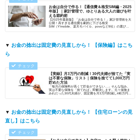
お金は自分で作る！【通信費＆格安SIM編・2025
年版】｜家計管理で、ゆとりある大人の遊びを叶
える節約術
【2025年最新版】「お金は自分で作る！」家計管理術を大
公開！高すぎる通信費を劇的に下げる格安
SIM（Y!mobile、楽天モバイル、povoなど8社）の選び方
と賢い節約術を徹底解説！ゆとりある大人の遊びを叶えよ
う♪
▼
お金の捻出は固定費の見直しから！ 【保険編】はこち
ら
【実録】月3万円の削減！30代夫婦が捨てた「実
は不要な保険」リスト｜保険を捨てて1,000万円
貯めた方法
「毎月の保険料が高くて貯金ができない…」そんな悩み、
実は不要な保険を「捨てれば」即解決します。元々保険ま
みれだった30代夫婦が、固定費を月3万円削減し4桁万円の
資産を作った実録を公開。保険の真実から新NISAでの運用
術まで徹底解説！
▼
お金の捻出は固定費の見直しから！ 【住宅ローンの見
直し】はこちら