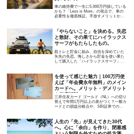
車の維持費で一生に5,000万円損している
かも？「Less is More」の視点で、車の
必要性を徹底検証。手放すメリットか
ら、田舎で必須な場合のリセールバリュ
ー戦略、車両保険が不要な理由まで解説
します。無自覚な負債を減らし、自由な
「やらないこと」を決める。失恋
資産を作る一歩を踏み出しましょう。
と散財、その果てにハイラックス
サーフがもたらしたもの。
筋トレと貯金に励み、自信を深めていた
矢先の失恋。悔しさから貯金を使い果た
して購入した「ハイラックスサーフ」
が、僕の人生の転換点となりました。お
三井住友カード ゴールド（NL）
金がないからこそ辿り着いた「やらない
ことを決める」思考。カメラやキャンプ
を使って感じた魅力｜100万円使
を通じて広がった、新しい世界とコミュ
えば「年会費永年無料」のメイン
ニティの記録を綴ります。
カードへ。メリット・デメリット
を徹底解説
三井住友カード ゴールド（NL）への切り
替えで年間1万円以上の差がつく？一般カ
ードとの損益分岐点や、SBI証券での新
NISA積立還元率を徹底比較。100万円修
行を無理なく達成するためのチェックリ
ストも公開。
人生の「先」が見えてきた30代
へ。心に「余白」を作り、閉塞感
という制限を外すための処方箋