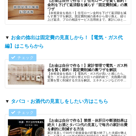
【お金は自分で作る！】住宅ローンを賢く節約！
金利を下げて返済額を減らす「固定費削減」の裏
ワザ
【余裕資金を捻出！】住宅ローン金利を下げて返済額を減
らす裏ワザを解説。固定費削減の基本から借り換え、繰り
上げ返済、プロの相談サービス活用術まで。家計にゆとり
を生み出し、大好きな趣味を諦めない暮らしへ。
▼
お金の捻出は固定費の見直しから！【電気・ガス代
編】
は
こちらから
【お金は自分で作る！】家計管理で電気・ガス料
金を賢く節約！固定費削減の裏ワザを解説
【余裕資金を捻出！】電気代・ガス代が高いと感じたら。
電力・ガス会社の切り替えや日々の節約術で、光熱費の固
定費を賢く削減する方法を解説。エネチェンジなどのサー
ビスを活用し、家計にゆとりと趣味の資金を。
▼
タバコ・お酒代の見直しをしたい方はこちら
【お金は自分で作る】禁煙・休肝日や断酒効果は
絶大！お酒とタバコ代の見直しで毎月の家計出費
を劇的に削減する方法
家計見直しで30代で老後資金の貯蓄が終了した夫婦が教え