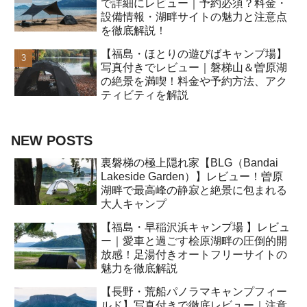
で詳細にレビュー｜予約必須？料金・
設備情報・湖畔サイトの魅力と注意点
を徹底解説！
【福島・ほとりの遊びばキャンプ場】
写真付きでレビュー｜磐梯山＆曽原湖
の絶景を満喫！料金や予約方法、アク
ティビティを解説
NEW POSTS
裏磐梯の極上隠れ家【BLG（Bandai
Lakeside Garden）】レビュー！曽原
湖畔で最高峰の静寂と絶景に包まれる
大人キャンプ
【福島・早稲沢浜キャンプ場 】レビュ
ー｜愛車と過ごす桧原湖畔の圧倒的開
放感！足湯付きオートフリーサイトの
魅力を徹底解説
【長野・荒船パノラマキャンプフィー
ルド】写真付きで徹底レビュー｜注意