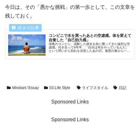
今日は、その「愚かな挑戦」の第一歩として、この文章を
残しておく。
コンビニで水を買ったあとの空虚感。体を変えて
自覚した「自己効力感」
深夜のコンビニ、泥酔した彼女を前に襲ってきた猛烈な空
虚感。付き合って4年半、「自分は何をやっているんだ」
という問いから別れを決意したあの日。最悪の夜から一
転、YouTubeでの出会いと筋トレが私に「自己効力感」と
「継続する力」を授けてくれた。人生を変えるための第一
歩を綴った記録。
Mindset / Essay
03.Life Style
ライフスタイル
日記
Sponsored Links
Sponsored Links