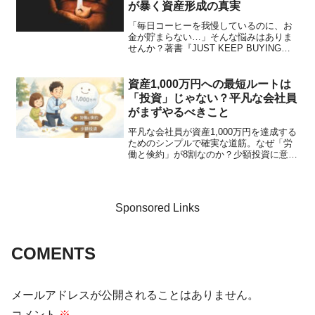
が暴く資産形成の真実
「毎日コーヒーを我慢しているのに、お
金が貯まらない…」そんな悩みはありま
せんか？著書『JUST KEEP BUYING』
をもとに、節約の限界と資産形成の本質
を徹底解説。ダイエットと貯金の意外な
共通点や、収入を増やす5つの戦略など、
資産1,000万円への最短ルートは
具体的かつ本質的なお金の増やし方をお
「投資」じゃない？平凡な会社員
伝えします。
がまずやるべきこと
平凡な会社員が資産1,000万円を達成する
ためのシンプルで確実な道筋。なぜ「労
働と倹約」が8割なのか？少額投資に意味
はあるのか？1,000万円を超えた先に見え
る、手取り給与並みに資産が動く「新し
い景色」とは。今日から一歩踏み出した
いあなたへ贈る、蓄財の教科書です。
Sponsored Links
COMENTS
メールアドレスが公開されることはありません。
コメント
※