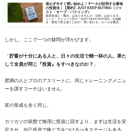
迷わず今すぐ買い始めよ！データが証明する最強
の投資法｜【要約】JUST KEEP BUYING（ジャ
スト・キープ・バイイング）
資産形成に「魔法」はありませんが「法則」はあります。
ニック・マジューリ氏の『JUST KEEP BUYING』を紐解
き、最短で富を築くための「買い続ける」ルールを解説。
労働と資産のダブルエンジンを回し、お金より大切な資産
である「時間」を手に入れるための具体的な一歩を提案し
ます。
しかし、ここで一つの疑問が浮かびます。
「
貯蓄が十分にある人と、日々の生活で精一杯の人。果た
して全員が同じ『投資』をすべきなのか？
」
肥満の人とプロのアスリートに、同じトレーニングメニュ
ーを課すコーチはいません。
富の形成も全く同じ。
カツカツの状態で無理に投資に回すより、まずは生活を安
定させ、自己投資で稼ぐ力をつけるべきステージもある。