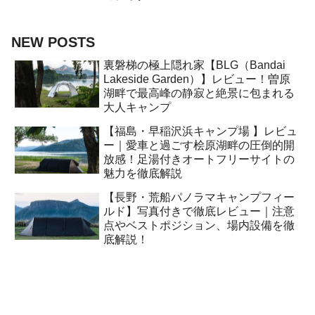
NEW POSTS
裏磐梯の極上隠れ家【BLG（Bandai
Lakeside Garden）】レビュー！曽原
湖畔で最高峰の静寂と絶景に包まれる
大人キャンプ
【福島・早稲沢浜キャンプ場 】レビュ
ー｜愛車と過ごす桧原湖畔の圧倒的開
放感！足湯付きオートフリーサイトの
魅力を徹底解説
【長野・荒船パノラマキャンプフィー
ルド】写真付きで徹底レビュー｜注意
点やベストポジション、場内設備を徹
底解説！