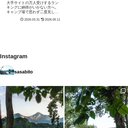
ための決定版リスト
大手サイトの万人受けするラン
キングに納得がいかない方へ。
キャンプ場で思わず二度見して
しまう、圧倒的な存在感を放つ
2026.03.31
2026.05.11
名作テントをガチキャンパーが
厳選。ヒルバーグやテンティピ
など、所有欲を満たし、機能性
も高い「本物」の一張りを紹介
します。
Instagram
sasabito