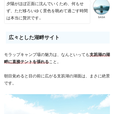
夕陽がほぼ正面に沈んでいくため、何もせ
ず、ただ移ろいゆく景色を眺めて過ごす時間
SASA
は本当に贅沢です..
広々とした湖畔サイト
モラップキャンプ場の魅力は、なんといっても
支笏湖の湖
畔に直接テントを張れる
こと。
朝目覚めると目の前に広がる支笏湖の湖面は、まさに絶景
です。