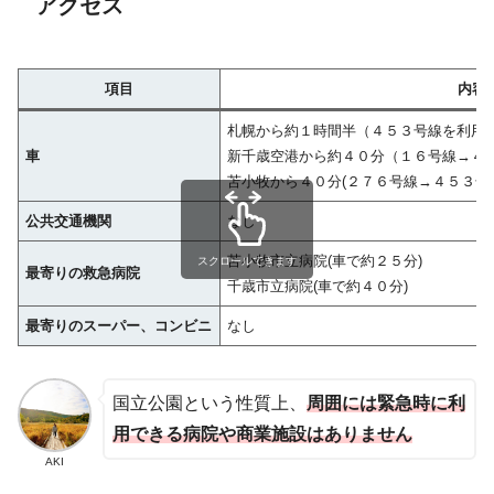
アクセス
項目
内容
札幌から約１時間半（４５３号線を利用、
車
新千歳空港から約４０分（１６号線→４
苫小牧から４０分(２７６号線→４５３号
公共交通機関
なし
苫小牧市立病院(車で約２５分)
スクロールできます
最寄りの救急病院
千歳市立病院(車で約４０分)
最寄りのスーパー、コンビニ
なし
国立公園という性質上、
周囲には緊急時に利
用できる病院や商業施設はありません
AKI