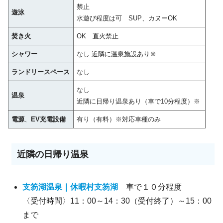
禁止
遊泳
水遊び程度は可 SUP、カヌーOK
焚き火
OK 直火禁止
シャワー
なし 近隣に温泉施設あり※
ランドリースペース
なし
なし
温泉
近隣に日帰り温泉あり（車で10分程度）※
電源
、
EV充電設備
有り（有料）※対応車種のみ
近隣の日帰り温泉
支笏湖温泉｜休暇村支笏湖
車で１０分程度
〈受付時間〉11：00～14：30（受付終了）～15：00
まで