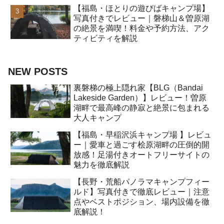
【福島・ほとりの遊びばキャンプ場】
写真付きでレビュー｜磐梯山＆曽原湖
の絶景を満喫！料金や予約方法、アク
ティビティを解説
NEW POSTS
裏磐梯の極上隠れ家【BLG（Bandai
Lakeside Garden）】レビュー！曽原
湖畔で最高峰の静寂と絶景に包まれる
大人キャンプ
【福島・早稲沢浜キャンプ場 】レビュ
ー｜愛車と過ごす桧原湖畔の圧倒的開
放感！足湯付きオートフリーサイトの
魅力を徹底解説
【長野・荒船パノラマキャンプフィー
ルド】写真付きで徹底レビュー｜注意
点やベストポジション、場内設備を徹
底解説！