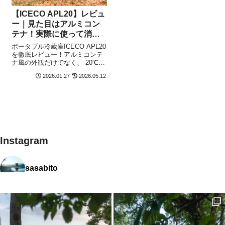
【ICECO APL20】レビュ
ー｜見た目はアルミコン
テナ！実際に使って消費
電力とポタ電での稼働時
ポータブル冷蔵庫ICECO APL20
間を検証。『安さ』では
を徹底レビュー！アルミコンテ
ナ風の外観だけでなく、-20℃ま
なく『信頼』を求めるべ
での冷却スピードや消費電力を
き理由。
2026.01.27
2026.05.12
実測検証。実際の消費電力や静
音性、ポタ電を稼働した詳細デ
ータも公開。車載しハイエース
や軽バンでの車中泊、キャンプ
の質を格上げする最強の一台を
解説します。
Instagram
sasabito