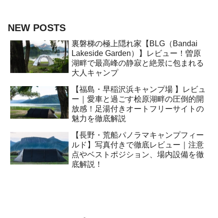
NEW POSTS
裏磐梯の極上隠れ家【BLG（Bandai
Lakeside Garden）】レビュー！曽原
湖畔で最高峰の静寂と絶景に包まれる
大人キャンプ
【福島・早稲沢浜キャンプ場 】レビュ
ー｜愛車と過ごす桧原湖畔の圧倒的開
放感！足湯付きオートフリーサイトの
魅力を徹底解説
【長野・荒船パノラマキャンプフィー
ルド】写真付きで徹底レビュー｜注意
点やベストポジション、場内設備を徹
底解説！