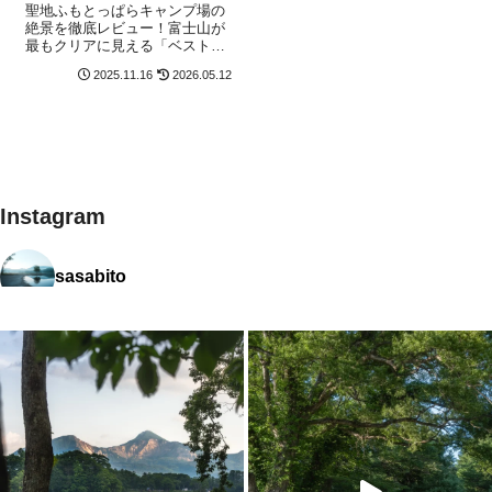
喫できる時期とおすすめ
聖地ふもとっぱらキャンプ場の
サイトを解説！標高・気
絶景を徹底レビュー！富士山が
最もクリアに見える「ベストシ
温の特徴や強風対策も網
ーズン」や、広大なフリーサイ
羅
2025.11.16
2026.05.12
トでの「おすすめ設営場所」を
解説。キャンパー必読の標高・
気温の特徴、そしてテントの墓
場と呼ばれるほどの「強風対
策」も網羅します。
Instagram
sasabito