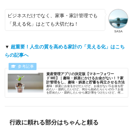
ビジネスだけでなく、家事・家計管理でも
「見える化」はとても大切だね！
SASA
▼
超重要！人生の質を高める家計の「見える化」はこち
らの記事へ
資産管理アプリの決定版【マネーフォワー
ド ME】｜趣味・娯楽にかけるお金がない！？家
計管理をし、趣味・娯楽と貯蓄を両立させる方法
趣味・娯楽にお金をかけたいけど、お金がない💦お金を貯
めたい・節約したいけど、何から始めたらいいの💦？お金
を貯めたい・節約したいから家計簿をつけたいけど、何を
使おう💦？といった悩み、抱えていませんか？でそんな悩
みを解決する鍵は、ムダ遣いの可視化と固定費の最適化で
す。この記事では、マネーフォワード MEを活用して「趣
味・娯楽費」と「貯蓄」を両立する具体的なステップを解
説します。
行政に頼れる部分はちゃんと頼る