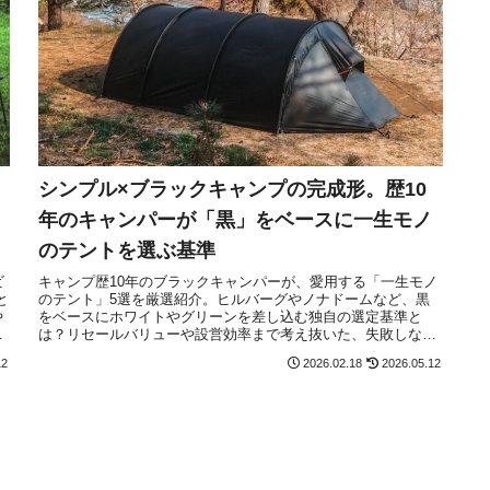
シンプル×ブラックキャンプの完成形。歴10
年のキャンパーが「黒」をベースに一生モノ
のテントを選ぶ基準
ビ
キャンプ歴10年のブラックキャンパーが、愛用する「一生モノ
と
のテント」5選を厳選紹介。ヒルバーグやノナドームなど、黒
や
をベースにホワイトやグリーンを差し込む独自の選定基準と
ン
は？リセールバリューや設営効率まで考え抜いた、失敗しない
テント選びの哲学を公開します。
12
2026.02.18
2026.05.12