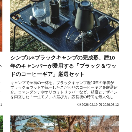
シンプル×ブラックキャンプの完成形。歴10
ト
年のキャンパーが愛用する「ブラック＆ウッ
ドのコーヒーギア」厳選セット
キ
キャンプで至福の一杯を。ブラックキャンプ歴10年の筆者が、
ブラック＆ウッドで統一したこだわりのコーヒーギアを厳選紹
ー
介。コマンダンテやオリガミドリッパーなど、精度とデザイン
を
を両立した「一生モノ」の選び方。設営後の時間を最大化し、
自然の中でコーヒーを愉しむ哲学を伝授します。
01
2026.02.19
2026.05.12