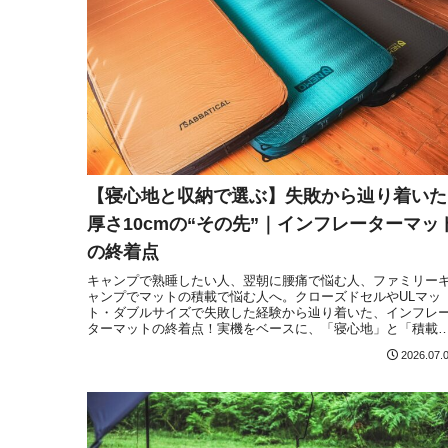
【寝心地と収納で選ぶ】失敗から辿り着いた
厚さ10cmの“その先”｜インフレーターマッ
の終着点
キャンプで熟睡したい人、翌朝に腰痛で悩む人、ファミリー
ャンプでマットの積載で悩む人へ。クローズドセルやULマッ
ト・ダブルサイズで失敗した経験から辿り着いた、インフレ
ターマットの終着点！実機をベースに、「寝心地」と「積載
圧迫しない収納性」の4軸でガチ比較レビューします。
2026.07.