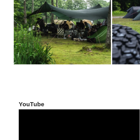
YouTube
動
画
プ
レ