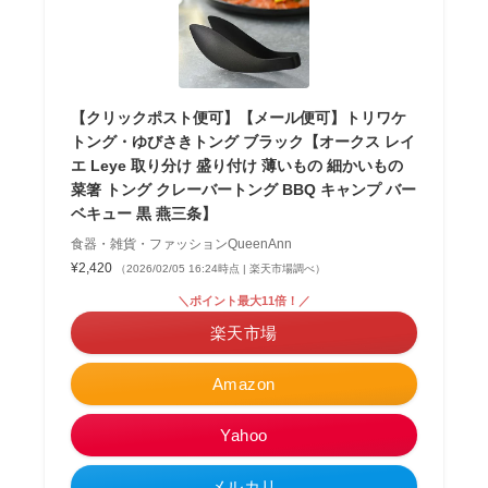
【クリックポスト便可】【メール便可】トリワケ
トング・ゆびさきトング ブラック【オークス レイ
エ Leye 取り分け 盛り付け 薄いもの 細かいもの
菜箸 トング クレーバートング BBQ キャンプ バー
ベキュー 黒 燕三条】
食器・雑貨・ファッションQueenAnn
¥2,420
（2026/02/05 16:24時点 | 楽天市場調べ）
＼ポイント最大11倍！／
楽天市場
Amazon
Yahoo
メルカリ