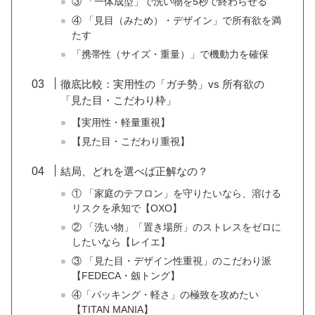
③ 「一体成型」で洗い物を5秒で終わらせる
④ 「見目（みため）・デザイン」で所有欲を満
たす
「携帯性（サイズ・重量）」で機動力を確保
徹底比較：実用性の「ガチ勢」vs 所有欲の
「見た目・こだわり枠」
【実用性・軽量重視】
【見た目・こだわり重視】
結局、どれを選べば正解なの？
① 「家庭のテフロン」を守りたいなら、溶ける
リスクを承知で【OXO】
② 「洗い物」「置き場所」のストレスをゼロに
したいなら【レイエ】
③ 「見た目・デザイン性重視」のこだわり派
【FEDECA・劔トング】
④「パッキング・軽さ」の極致を攻めたい
【TITAN MANIA】