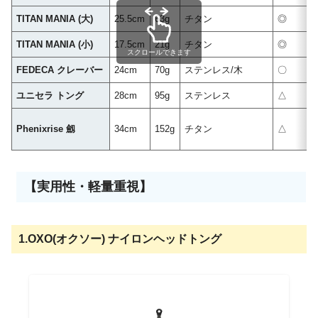
TITAN MANIA (大)
25.5cm
63g
チタン
◎
TITAN MANIA (小)
17.5cm
21g
チタン
◎
スクロールできます
FEDECA クレーバー
24cm
70g
ステンレス/木
〇
ユニセラ トング
28cm
95g
ステンレス
△
Phenixrise 劔
34cm
152g
チタン
△
【実用性・軽量重視】
1.
OXO(オクソー) ナイロンヘッドトング