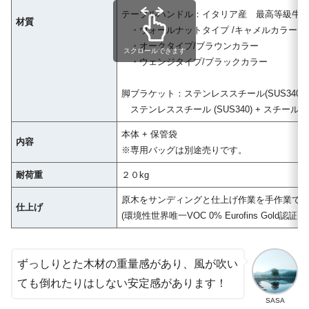
テーブルハンドル：イタリア産 最高等級牛
材質
・ウォールナットタイプ /キャメルカラー
・オークタイプ/ブラウンカラー
スクロールできます
・ウェンジタイプ/ブラックカラー
脚ブラケット：ステンレススチール(SUS340)
ステンレススチール (SUS340) + スチール +
本体 + 保管袋
内容
※専用バッグは別途売りです。
耐荷重
２０kg
原木をサンディングと仕上げ作業を手作業で
仕上げ
(環境性世界唯一VOC 0% Eurofins Gold認証、Fit
ずっしりとた木材の重量感があり、風が吹い
ても倒れたりはしない安定感があります！
SASA