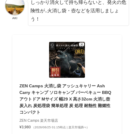
しっかり消火して持ち帰らないと、発火の危
険性が..火消し袋・壺などを活用しましょ
AKI
う！
ZEN Camps 火消し袋 アッシュキャリー Ash
Carry キャンプ ソロキャンプ バーベキュー BBQ
アウトドア Mサイズ 幅29 X 高さ32cm 火消し壺
炭入れ 炭処理袋 簡単処理 炭 処理 耐熱性 難燃性
コンパクト
ZEN Camps 楽天市場店
¥3,980
（2026/06/25 01:15時点 | 楽天市場調べ）