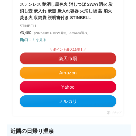
ステンレス 艶消し黒色火 消しつぼ 2WAY消火 炭
消し壺 炭入れ 炭壺 炭入れ容器 火消し袋 薪 消火
焚き火 収納袋 説明書付き STINBELL
STINBELL
¥3,480
（2025/08/14 10:21時点 | Amazon調べ）
口コミを見る
＼ポイント最大11倍！／
楽天市場
Amazon
Yahoo
メルカリ
ポチップ
近隣の日帰り温泉