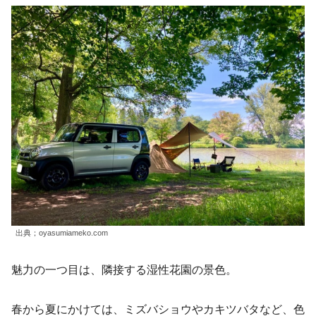
出典；oyasumiameko.com
魅力の一つ目は、隣接する湿性花園の景色。
春から夏にかけては、ミズバショウやカキツバタなど、色